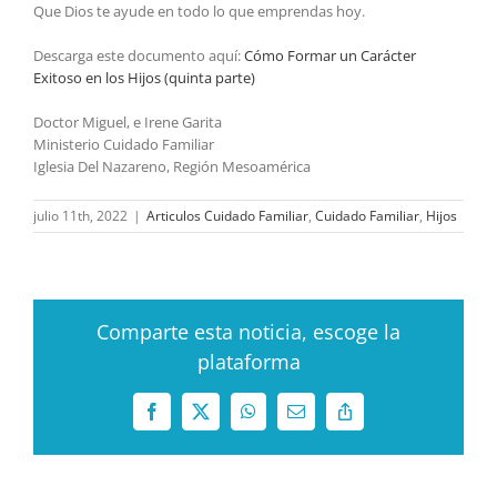
Que Dios te ayude en todo lo que emprendas hoy.
Descarga este documento aquí:
Cómo Formar un Carácter
Exitoso en los Hijos (quinta parte)
Doctor Miguel, e Irene Garita
Ministerio Cuidado Familiar
Iglesia Del Nazareno, Región Mesoamérica
julio 11th, 2022
|
Articulos Cuidado Familiar
,
Cuidado Familiar
,
Hijos
Comparte esta noticia, escoge la
plataforma
Facebook
X
WhatsApp
Correo
Copy
electrónico
Link