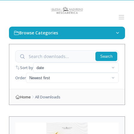
Saltar
al
contenido
Browse Categories
Search
Sort by
date
Order
Newest first
Home
All Downloads