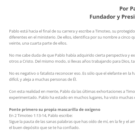
Por P
Fundador y Pres
Pablo está hacia el final de su carrera y escribe a Timoteo, su proteg
diferentes en el ministerio. De ellos, identifica por su nombre a cinco 
veinte, una cuarta parte de ellos.
No me cabe duda de que Pablo había adquirido cierta perspectiva y e
otros a Cristo. Del mismo modo, si llevas años trabajando para Dios, t
No es negativo o fatalista reconocer eso. Es sólo que el elefante en la 
difícil, y aleja a muchas personas de Él.
Con esta realidad en mente, Pablo da las últimas exhortaciones a Timot
experimentado. Pablo ha estado en muchos lugares, ha visto muchas cos
Ponte primero su propia mascarilla de oxígeno
En 2 Timoteo 1:13-14, Pablo escribe:
Sigue la pauta de las sanas palabras que has oído de mí, en la fe y el 
el buen depósito que se te ha confiado.