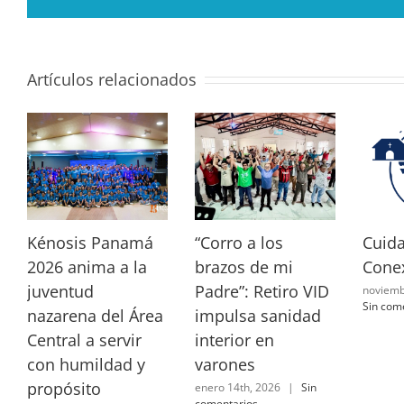
Artículos relacionados
Kénosis Panamá
“Corro a los
Cuid
2026 anima a la
brazos de mi
Cone
juventud
Padre”: Retiro VID
noviemb
Sin com
nazarena del Área
impulsa sanidad
Central a servir
interior en
con humildad y
varones
propósito
enero 14th, 2026
|
Sin
comentarios