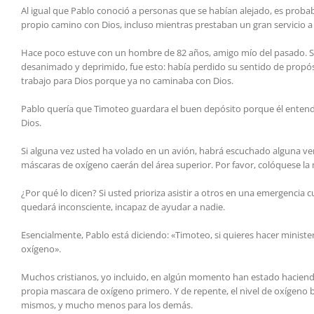
Al igual que Pablo conoció a personas que se habían alejado, es prob
propio camino con Dios, incluso mientras prestaban un gran servicio a
Hace poco estuve con un hombre de 82 años, amigo mío del pasado. Se
desanimado y deprimido, fue esto: había perdido su sentido de propó
trabajo para Dios porque ya no caminaba con Dios.
Pablo quería que Timoteo guardara el buen depósito porque él entendía
Dios.
Si alguna vez usted ha volado en un avión, habrá escuchado alguna versi
máscaras de oxígeno caerán del área superior. Por favor, colóquese la
¿Por qué lo dicen? Si usted prioriza asistir a otros en una emergenci
quedará inconsciente, incapaz de ayudar a nadie.
Esencialmente, Pablo está diciendo: «Timoteo, si quieres hacer ministe
oxígeno».
Muchos cristianos, yo incluido, en algún momento han estado haciend
propia mascara de oxígeno primero. Y de repente, el nivel de oxígeno b
mismos, y mucho menos para los demás.