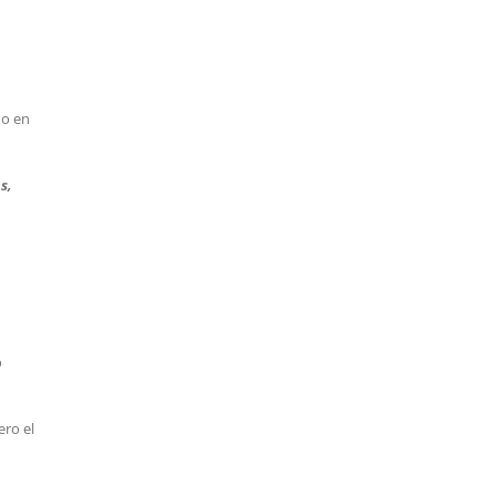
do en
s,
o
ero el