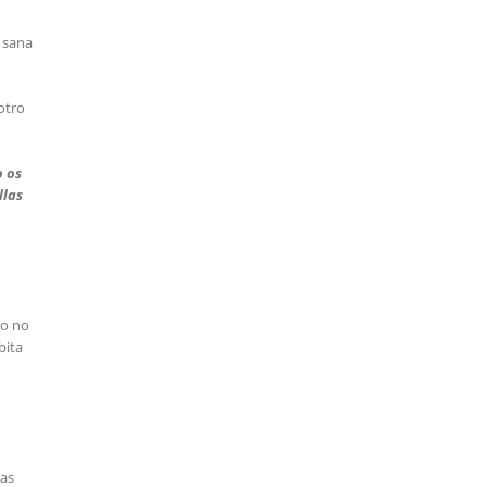
a sana
otro
o os
llas
lo no
bita
zas