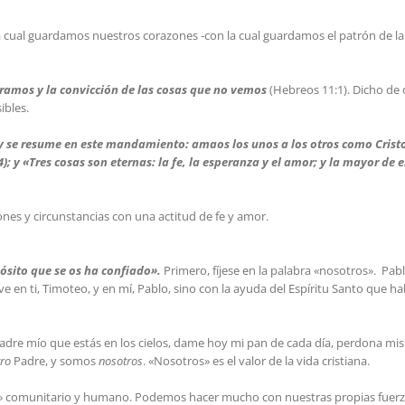
la cual guardamos nuestros corazones -con la cual guardamos el patrón de l
eramos y la convicción de las cosas que no vemos
(Hebreos 11:1). Dicho de 
ibles.
y se resume en este mandamiento: amaos los unos a los otros como Crist
 y «Tres cosas son eternas: la fe, la esperanza y el amor; y la mayor de e
nes y circunstancias con una actitud de fe y amor.
ósito que se os ha confiado».
Primero, fíjese en la palabra «nosotros». Pab
 en ti, Timoteo, y en mí, Pablo, sino con la ayuda del Espíritu Santo que ha
dre mío que estás en los cielos, dame hoy mi pan de cada día, perdona mis
tro
Padre, y somos
nosotros
. «Nosotros» es el valor de la vida cristiana.
» comunitario y humano. Podemos hacer mucho con nuestras propias fuer