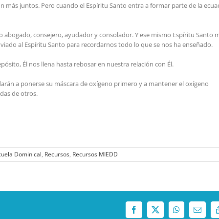
 más juntos. Pero cuando el Espíritu Santo entra a formar parte de la ecua
mo abogado, consejero, ayudador y consolador. Y ese mismo Espíritu Santo 
enviado al Espíritu Santo para recordarnos todo lo que se nos ha enseñado.
ósito, Él nos llena hasta rebosar en nuestra relación con Él.
udarán a ponerse su máscara de oxígeno primero y a mantener el oxígeno
das de otros.
cuela Dominical
,
Recursos
,
Recursos MIEDD
Facebook
X
WhatsApp
Correo