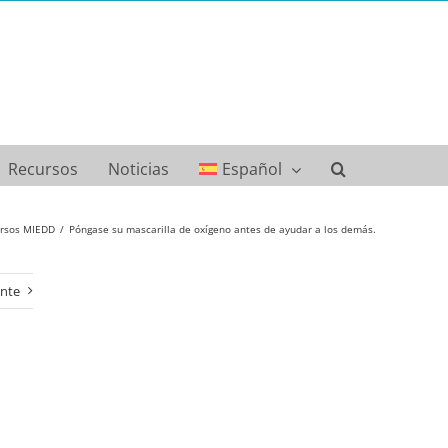
Recursos
Noticias
Español
rsos MIEDD
Póngase su mascarilla de oxígeno antes de ayudar a los demás.
ente