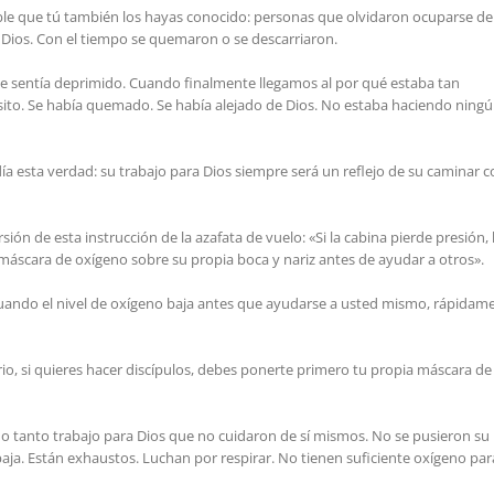
able que tú también los hayas conocido: personas que olvidaron ocuparse de
 Dios. Con el tiempo se quemaron o se descarriaron.
 sentía deprimido. Cuando finalmente llegamos al por qué estaba tan
sito. Se había quemado. Se había alejado de Dios. No estaba haciendo ning
 esta verdad: su trabajo para Dios siempre será un reflejo de su caminar c
ón de esta instrucción de la azafata de vuelo: «Si la cabina pierde presión, 
 máscara de oxígeno sobre su propia boca y nariz antes de ayudar a otros».
a cuando el nivel de oxígeno baja antes que ayudarse a usted mismo, rápidam
rio, si quieres hacer discípulos, debes ponerte primero tu propia máscara de
o tanto trabajo para Dios que no cuidaron de sí mismos. No se pusieron su
aja. Están exhaustos. Luchan por respirar. No tienen suficiente oxígeno para