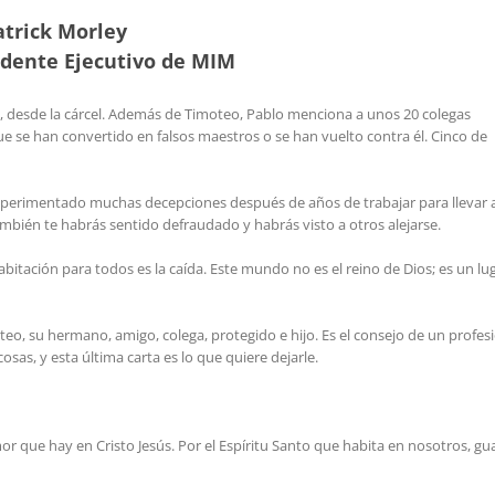
atrick Morley
idente Ejecutivo de MIM
ido, desde la cárcel. Además de Timoteo, Pablo menciona a unos 20 colegas
que se han convertido en falsos maestros o se han vuelto contra él. Cinco de
xperimentado muchas decepciones después de años de trabajar para llevar 
ambién te habrás sentido defraudado y habrás visto a otros alejarse.
habitación para todos es la caída. Este mundo no es el reino de Dios; es un lu
eo, su hermano, amigo, colega, protegido e hijo. Es el consejo de un profes
as, y esta última carta es lo que quiere dejarle.
amor que hay en Cristo Jesús. Por el Espíritu Santo que habita en nosotros, gu