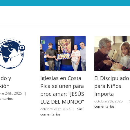
electró
ado y
Iglesias en Costa
El Discipulado
xión
Rica se unen para
para Niños
proclamar: “JESÚS
Importa
re 24th, 2025
|
entarios
LUZ DEL MUNDO”
octubre 7th, 2025
|
comentarios
octubre 21st, 2025
|
Sin
comentarios