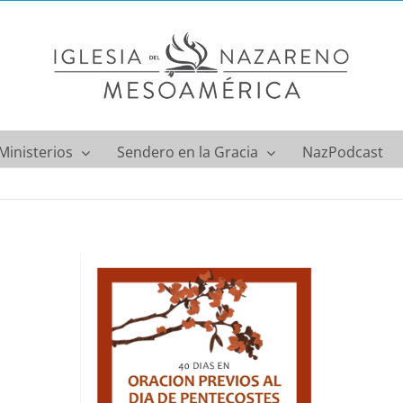
Ministerios
Sendero en la Gracia
NazPodcast