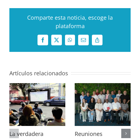
Comparte esta noticia, escoge la
plataforma
Facebook
X
WhatsApp
Correo
Copy
electrónico
Link
Artículos relacionados
La verdadera
Reuniones