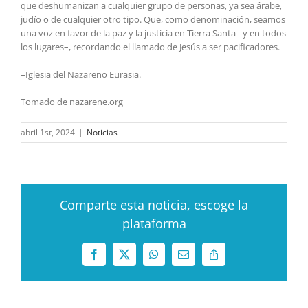
que deshumanizan a cualquier grupo de personas, ya sea árabe,
judío o de cualquier otro tipo. Que, como denominación, seamos
una voz en favor de la paz y la justicia en Tierra Santa –y en todos
los lugares–, recordando el llamado de Jesús a ser pacificadores.
–Iglesia del Nazareno Eurasia.
Tomado de nazarene.org
abril 1st, 2024
|
Noticias
Comparte esta noticia, escoge la
plataforma
Facebook
X
WhatsApp
Correo
Copy
electrónico
Link