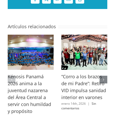
Facebook
X
WhatsApp
Correo
Copy
electrónico
Link
Artículos relacionados
Kénosis Panamá
“Corro a los brazos
2026 anima a la
de mi Padre”: Retiro
juventud nazarena
VID impulsa sanidad
del Área Central a
interior en varones
servir con humildad
enero 14th, 2026
|
Sin
comentarios
y propósito