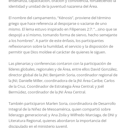
enseñanza, capacitación, oración y convivencia, fortaleciendo la
identidad y unidad de la juventud nazarena del Área.
El nombre del campamento, “Kénosis”, proviene del término
griego que hace referencia al despojarse o vaciarse de uno
mismo. El lema estuvo inspirado en Filipenses 2:7: “…sino que se
despojó a sí mismo, tomando forma de siervo, hecho semejante
a los hombres”. A partir de este énfasis, los participantes
reflexionaron sobre la humildad, el servicio y la disposición de
permitir que Dios moldee el carácter de quienes le siguen.
Las plenarias y conferencias contaron con la participación de
líderes globales, regionales y de Área, entre ellos David González,
director global de la JNI; Benjamín Soria, coordinador regional de
la JNI; Danielle Miller, coordinadora de la JNI Área Caribe; Carlos
de la Cruz, Coordinador de Estrategia Área Central; y Joél
Bermúdez, coordinador de la JNI Área Central.
También participaron Marlen Soria, coordinadora de Desarrollo
Integral de la Niñez de Mesoamérica, quien compartió sobre
liderazgo generacional; y Ana Zoila y Wilfredo Marciaga, de DNI y
Literatura Regional, quienes abordaron la importancia del
discipulado en el ministerio juvenil.