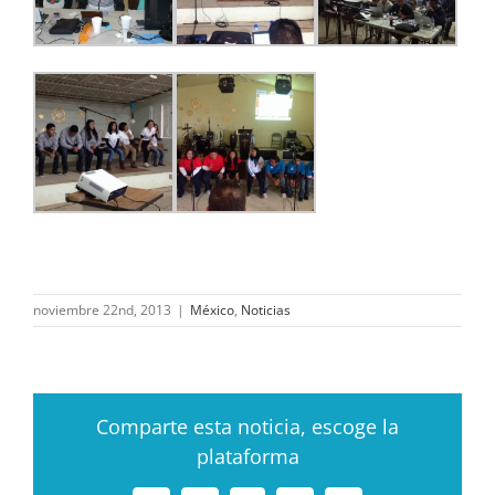
noviembre 22nd, 2013
|
México
,
Noticias
Comparte esta noticia, escoge la
plataforma