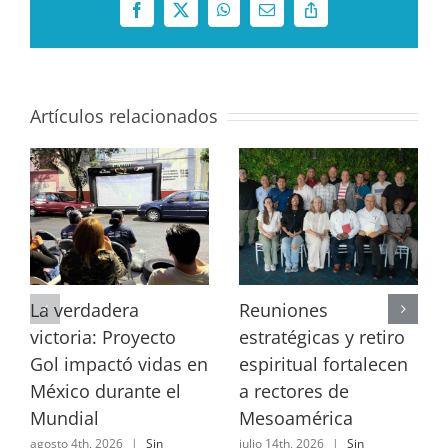
Facebook
X
WhatsApp
Correo
Copy
electrónico
Link
Artículos relacionados
La verdadera
Reuniones
victoria: Proyecto
estratégicas y retiro
Gol impactó vidas en
espiritual fortalecen
México durante el
a rectores de
Mundial
Mesoamérica
agosto 4th, 2026
|
Sin
julio 14th, 2026
|
Sin