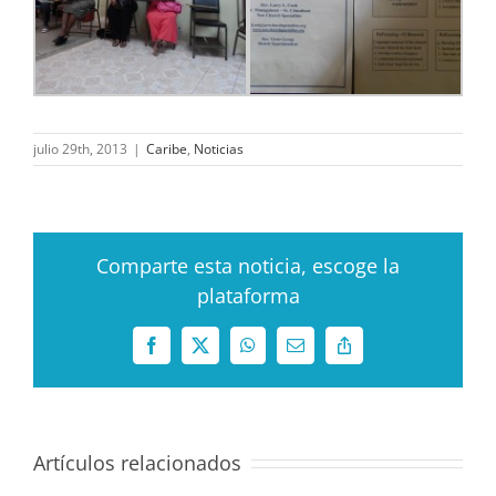
julio 29th, 2013
|
Caribe
,
Noticias
Comparte esta noticia, escoge la
plataforma
Facebook
X
WhatsApp
Correo
Copy
electrónico
Link
Artículos relacionados