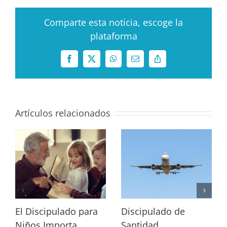
Comparte esta noticia, escoge la
plataforma
Facebook
X
WhatsApp
Correo
Copy
electrónico
Link
Artículos relacionados
El Discipulado para
Discipulado de
Niños Importa
Santidad