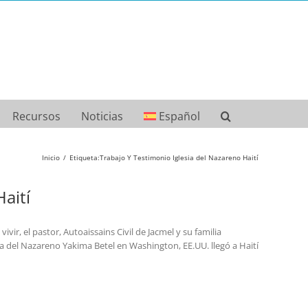
Recursos
Noticias
Español
Inicio
Etiqueta:
Trabajo Y Testimonio Iglesia del Nazareno Haití
aití
ir, el pastor, Autoaissains Civil de Jacmel y su familia
ia del Nazareno Yakima Betel en Washington, EE.UU. llegó a Haití