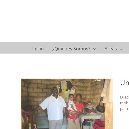
Saltar
al
contenido
Inicio
¿Quiénes Somos?
Áreas
Un
Luego
recib
milia
para 