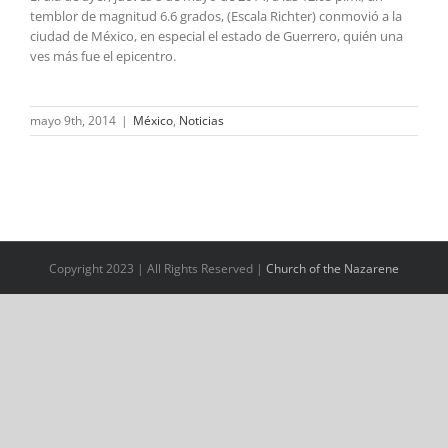
temblor de magnitud 6.6 grados, (Escala Richter) conmovió a la
ciudad de México, en especial el estado de Guerrero, quién una
ves más fue el epicentro.
mayo 9th, 2014
|
México
,
Noticias
Copyright 2023 | All Rights Reserved |
Church of the Nazarene