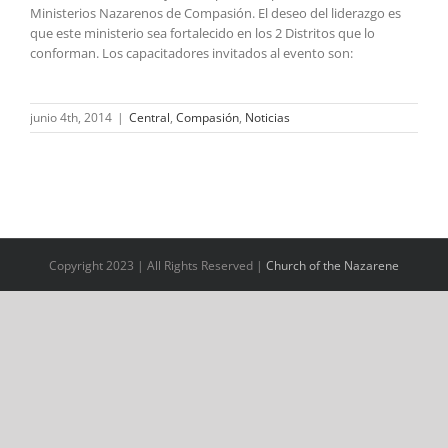
Ministerios Nazarenos de Compasión. El deseo del liderazgo es
que este ministerio sea fortalecido en los 2 Distritos que lo
conforman. Los capacitadores invitados al evento son:
junio 4th, 2014
|
Central
,
Compasión
,
Noticias
Copyright 2023 | All Rights Reserved |
Church of the Nazarene