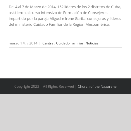
Del 4 al 7 de Marzo de 2014, 152 líderes de los 2 distritos de Cuba,
asistieron al curso intensivo de Formación de Consejeros,
impartido por la pareja Miguel e Irene Garita, consejeros y líderes
del ministerio Cuidado Familiar de la Región Mesoamérica.
marzo 17th, 2014
|
Central
,
Cuidado Familiar
,
Noticias
Copyright 2023 | All Rights Reserved |
Church of the Nazarene