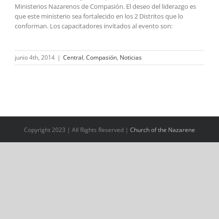
Ministerios Nazarenos de Compasión. El deseo del liderazgo es
que este ministerio sea fortalecido en los 2 Distritos que lo
conforman. Los capacitadores invitados al evento son:
junio 4th, 2014
|
Central
,
Compasión
,
Noticias
Copyright 2023 | All Rights Reserved |
Church of the Nazarene