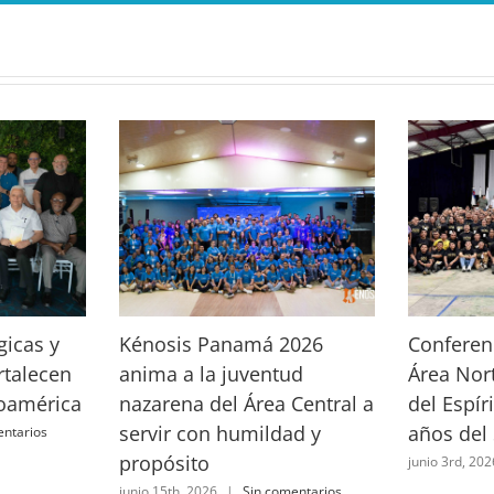
gicas y
Kénosis Panamá 2026
Conferenc
ortalecen
anima a la juventud
Área Nort
soamérica
nazarena del Área Central a
del Espír
servir con humildad y
años del
entarios
propósito
junio 3rd, 202
junio 15th, 2026
|
Sin comentarios