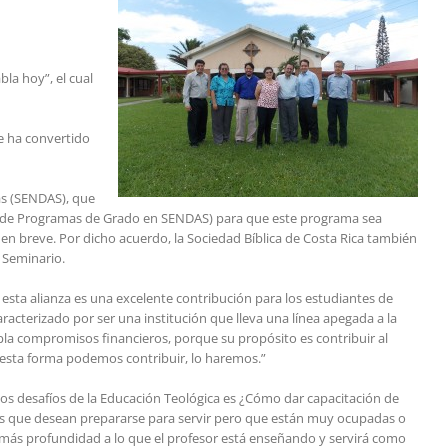
la hoy”, el cual
e ha convertido
cas (SENDAS), que
dor de Programas de Grado en SENDAS) para que este programa sea
n breve. Por dicho acuerdo, la Sociedad Bíblica de Costa Rica también
 Seminario.
 esta alianza es una excelente contribución para los estudiantes de
racterizado por ser una institución que lleva una línea apegada a la
pla compromisos financieros, porque su propósito es contribuir al
e esta forma podemos contribuir, lo haremos.”
os desafíos de la Educación Teológica es ¿Cómo dar capacitación de
nas que desean prepararse para servir pero que están muy ocupadas o
 más profundidad a lo que el profesor está enseñando y servirá como