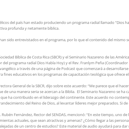
gélicos del país han estado produciendo un programa radial llamado “Dios hab
tiva profunda y netamente bíblica.
an sido entrevistados en el programa, por lo que el contenido del mismo s
 Sociedad Bíblica de Costa Rica (SBCR) y el Seminario Nazareno de las Améri
utor del programa radial Dios Habla Hoy) y el Rev. Franlym Peña (Coordina
angélico a través de una página de Podcast que comenzará a desarrollarse e
a fines educativos en los programas de capacitación teológica que ofrece el
ectora General de la SBCR, dijo sobre este acuerdo: “Me parece que el hacer
e de una manera seria se acercan a la Biblia. El Seminario Nazareno se ha ca
 que ha contribuido en el liderazgo del continente. Este acuerdo no contem
grandecimiento del Reino de Dios, al levantar líderes mejor preparados. Si d
r. Rubén Fernández, Rector del SENDAS, mencionó: “En este tiempo, uno de l
amientas actuales, que sean atractivas y amenas? ¿Cómo llegar a las perso
alejadas de un centro de estudios? Este material de audio ayudará para dar