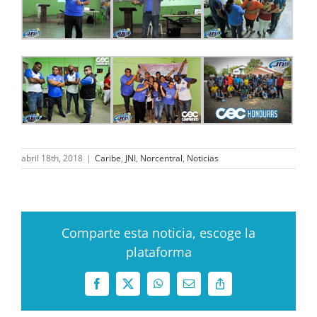
abril 18th, 2018
|
Caribe
,
JNI
,
Norcentral
,
Noticias
Comparte esta noticia, escoge la
plataforma
Facebook
X
WhatsApp
Correo
Copy
electrónico
Link