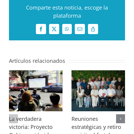
Comparte esta noticia, escoge la
plataforma
Facebook
X
WhatsApp
Correo
Copy
electrónico
Link
Artículos relacionados
La verdadera
Reuniones
victoria: Proyecto
estratégicas y retiro