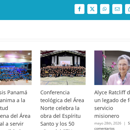
Facebook
X
WhatsApp
Correo
electró
sis Panamá
Conferencia
Alyce Ratcliff 
anima a la
teológica del Área
un legado de f
tud
Norte celebra la
servicio
ena del Área
obra del Espíritu
misionero
al a servir
Santo y los 50
mayo 28th, 2026
|
S
comentarios