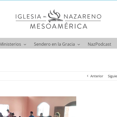
Ministerios
Sendero en la Gracia
NazPodcast
Anterior
Sigui