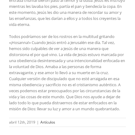
entrada triunfal dieron paso al temor y la duda. Jesús les instruyó
mientras les lavaba los pies, partía el pan y bendecía la copa. En
este momento, Jesús les dio una manera de recordar su amor y
las enseñanzas, que les darían a ellos y a todos los creyentes la
vida eterna.
Todos podríamos ser de los rostros en la multitud gritando
«¡Hosanna!» Cuando Jesús entró a Jerusalén ese día. Tal vez,
hemos sido culpables de ver a Jesús de una manera que
distorsiona el por qué vino. La vida de Jesús estuvo marcada por
una obediencia desinteresada y una intencionalidad enfocada en
la voluntad de Dios. Amaba a las personas de forma
extravagante, y ese amor lo llevó a su muerte en la cruz.
Cualquier versión de discipulado que no esté arraigada en esa
misma obediencia y sacrificio no es el cristianismo auténtico. A
veces podemos estar preocupados por las circunstancias de la
vida y las cosas de este mundo. Que Dios nos ayude a dejar de
lado todo lo que pueda distraernos de estar enfocados en la
misión de Dios: llevar su luz y amor a un mundo quebrantado.
abril 12th, 2019
|
Artículos