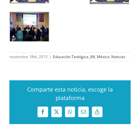
noviembre 18th, 2015
|
Educación Teológica
,
JNI
,
México
,
Noticias
Comparte esta noticia, escoge la
plataforma
Facebook
X
WhatsApp
Correo
Copy
electrónico
Link