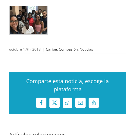
octubre 17th, 2018
|
Caribe
,
Compasión
,
Noticias
Comparte esta noticia, escoge la
plataforma
Facebook
X
WhatsApp
Correo
Copy
electrónico
Link
Artículos relacionados