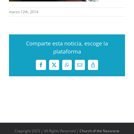
marzo 12th, 2014
Comparte esta noticia, escoge la
plataforma
Facebook
X
WhatsApp
Correo
Copy
electrónico
Link
Copyright 2023 | All Rights Reserved |
Church of the Nazarene