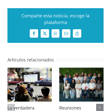
Comparte esta noticia, escoge la
plataforma
Facebook
X
WhatsApp
Correo
Copy
electrónico
Link
Artículos relacionados
La verdadera
Reuniones