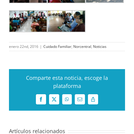
enero 22nd, 2016
|
Cuidado Familiar
,
Norcentral
,
Noticias
Comparte esta noticia, escoge la
plataforma
Facebook
X
WhatsApp
Correo
Copy
electrónico
Link
Artículos relacionados