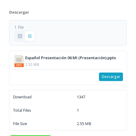
Descargar
1 file
Español Presentación 06 MI (Presentación).pptx
2.55 MB
Descargar
Download
1347
Total Files
1
File Size
2.55 MB