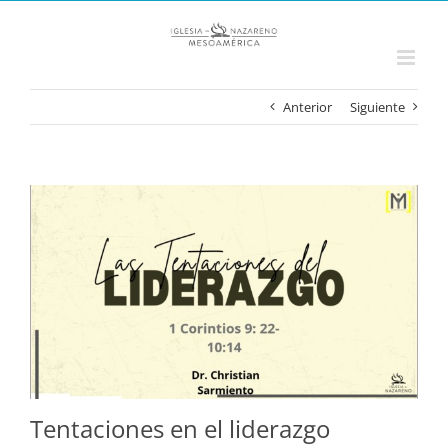
Saltar
al
contenido
Anterior
Siguiente
Ver
imagen
más
grande
Tentaciones en el liderazgo