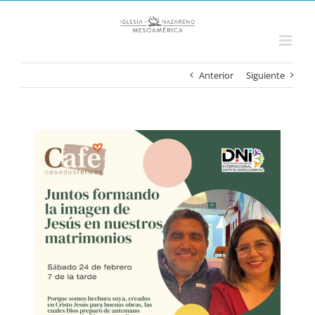
Saltar
al
contenido
Anterior
Siguiente
Ver
imagen
más
grande