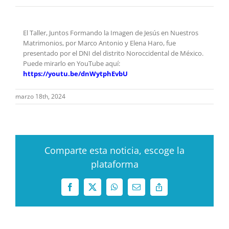
El Taller, Juntos Formando la Imagen de Jesús en Nuestros
Matrimonios, por Marco Antonio y Elena Haro, fue
presentado por el DNI del distrito Noroccidental de México.
Puede mirarlo en YouTube aquí:
https://youtu.be/dnWytphEvbU
marzo 18th, 2024
Comparte esta noticia, escoge la
plataforma
Facebook
X
WhatsApp
Correo
Copy
electrónico
Link