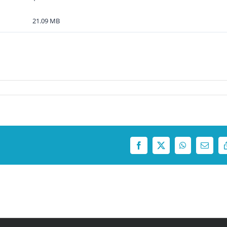
21.09 MB
Facebook
X
WhatsApp
Correo
electró