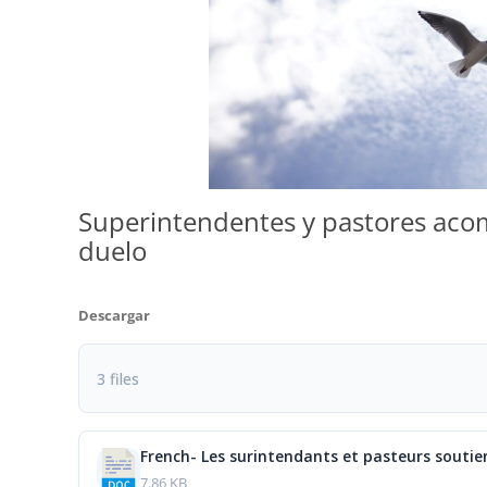
Superintendentes y pastores acom
duelo
Descargar
3 files
French- Les surintendants et pasteurs soutie
7.86 KB