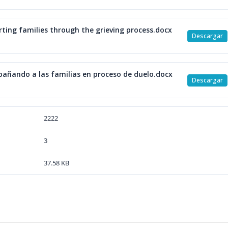
ting families through the grieving process.docx
Descargar
añando a las familias en proceso de duelo.docx
Descargar
2222
3
37.58 KB