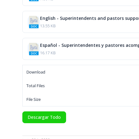
English - Superintendents and pastors suppor
13.55 KB
Español - Superintendentes y pastores acomp
16.17 KB
Download
Total Files
File Size
Descargar Todo