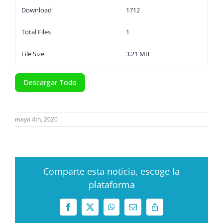
Download
1712
Total Files
1
File Size
3.21 MB
Descargar Todo
mayo 4th, 2020
Comparte esta noticia, escoge la
plataforma
Facebook
X
WhatsApp
Correo
Copy
electrónico
Link