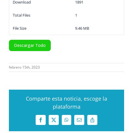
Download
1891
Total Files
1
File Size
9.46 MB
Descargar Todo
febrero 15th, 2023
Comparte esta noticia, escoge la
plataforma
Facebook
X
WhatsApp
Correo
Copy
electrónico
Link