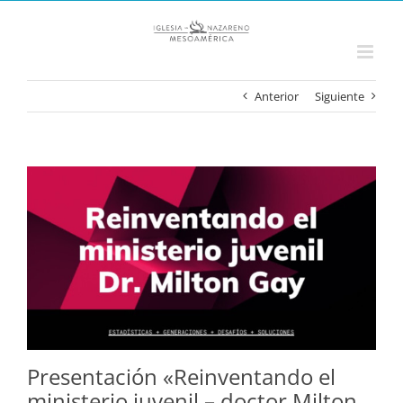
Saltar
al
contenido
Anterior
Siguiente
Ver
imagen
más
grande
Presentación «Reinventando el
ministerio juvenil – doctor Milton