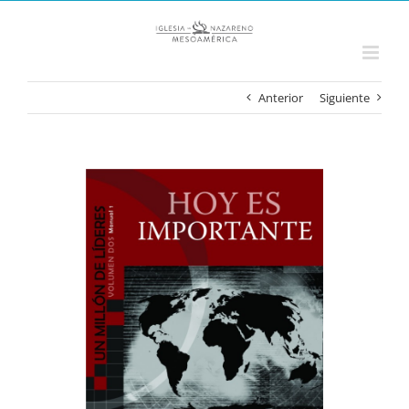
Saltar
al
contenido
Anterior
Siguiente
Ver
imagen
más
grande