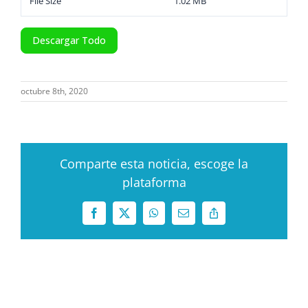
File Size
1.02 MB
Descargar Todo
octubre 8th, 2020
Comparte esta noticia, escoge la
plataforma
Facebook
X
WhatsApp
Correo
Copy
electrónico
Link