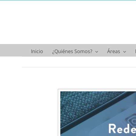
Saltar
al
contenido
Inicio
¿Quiénes Somos?
Áreas
Ver
imagen
más
grande