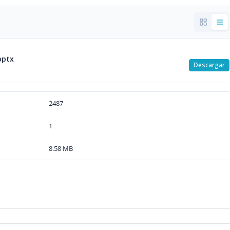
pptx
Descargar
2487
1
8.58 MB