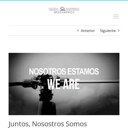
Saltar
al
contenido
Anterior
Siguiente
Ver
imagen
más
grande
Juntos, Nosostros Somos