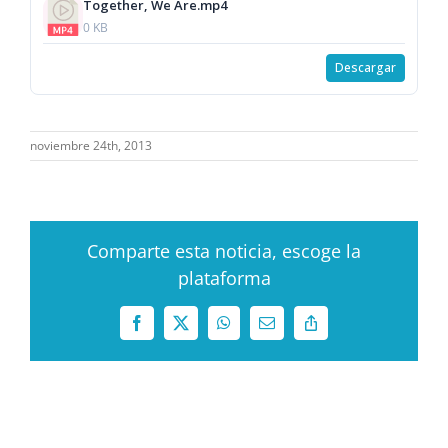
Together, We Are.mp4
0 KB
Descargar
noviembre 24th, 2013
Comparte esta noticia, escoge la
plataforma
Facebook
X
WhatsApp
Correo
Copy
electrónico
Link