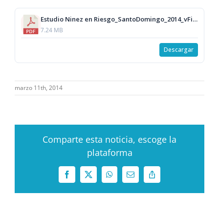
Estudio Ninez en Riesgo_SantoDomingo_2014_vFinal.pdf
7.24 MB
Descargar
marzo 11th, 2014
Comparte esta noticia, escoge la
plataforma
Facebook
X
WhatsApp
Correo
Copy
electrónico
Link