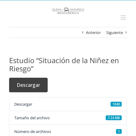
Saltar
al
contenido
Anterior
Siguiente
Estudio “Situación de la Niñez en
Riesgo”
Descargar
Descargar
1040
Tamaño del archivo
7.24 MB
Número de archivos
1