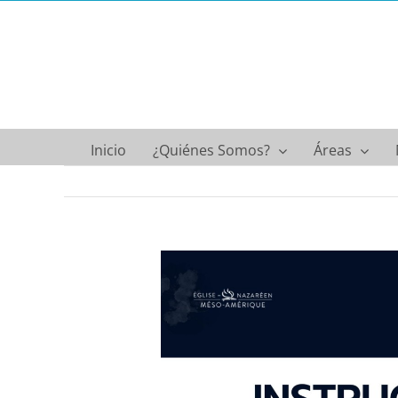
Saltar
al
contenido
Inicio
¿Quiénes Somos?
Áreas
Ver
imagen
más
grande