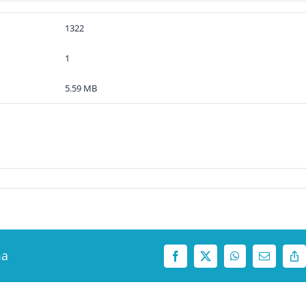
1322
1
5.59 MB
ma
Facebook
X
WhatsApp
Correo
Co
electrónic
Li