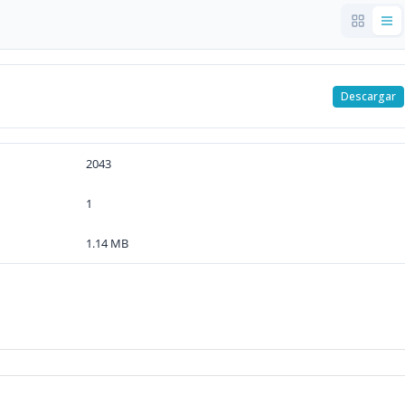
Descargar
2043
1
1.14 MB