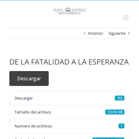
Saltar
al
contenido
Anterior
Siguiente
DE LA FATALIDAD A LA ESPERANZA
Descargar
Descargar
762
Tamaño del archivo
133.82 KB
Número de archivos
1