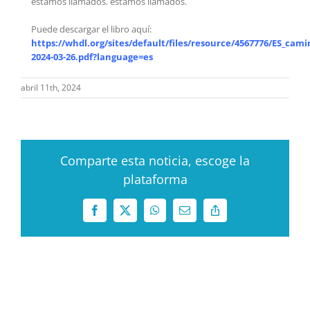
estamos llamados. estamos llamados.
Puede descargar el libro aquí:
https://whdl.org/sites/default/files/resource/4567776/ES_cam
2024-03-26.pdf?language=es
abril 11th, 2024
Comparte esta noticia, escoge la
plataforma
Facebook
X
WhatsApp
Correo
Copy
electrónico
Link