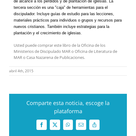
de alcance a los perdidos y de plantación de iglesias. La
tercera sección es una "caja" de herramientas para el
discipulador. Incluye guías de estudio para las lecciones,
materiales prácticos para individuos o grupos y recursos para
nuevos cristianos. También incluye estrategias para la
plantación y el crecimiento de iglesias.
Usted puede comprar este libro de la Oficina de los
Ministerios de Discipulado MAR o Oficina de Literatura de
MAR o Casa Nazarena de Publicaciones.
abril 4th, 2015
Comparte esta noticia, escoge la
plataforma
Facebook
X
WhatsApp
Correo
Copy
electrónico
Link