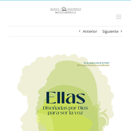
Saltar
al
contenido
Anterior
Siguiente
Ver
imagen
más
grande