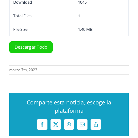
Download
1045
Total Files
1
File Size
1.40 MB
Descargar Todo
marzo 7th, 2023
Comparte esta noticia, escoge la
plataforma
Facebook
X
WhatsApp
Correo
Copy
electrónico
Link