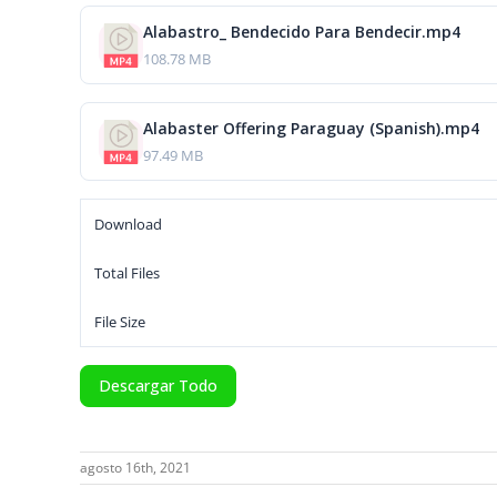
Alabastro_ Bendecido Para Bendecir.mp4
108.78 MB
Alabaster Offering Paraguay (Spanish).mp4
97.49 MB
Download
Total Files
File Size
Descargar Todo
agosto 16th, 2021