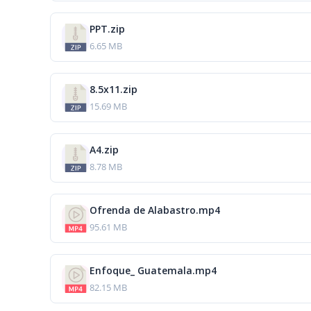
PPT.zip
6.65 MB
8.5x11.zip
15.69 MB
A4.zip
8.78 MB
Ofrenda de Alabastro.mp4
95.61 MB
Enfoque_ Guatemala.mp4
82.15 MB