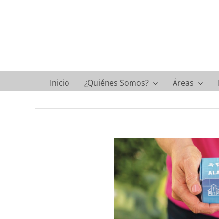
Saltar
al
contenido
Inicio
¿Quiénes Somos?
Áreas
Ver
imagen
más
grande