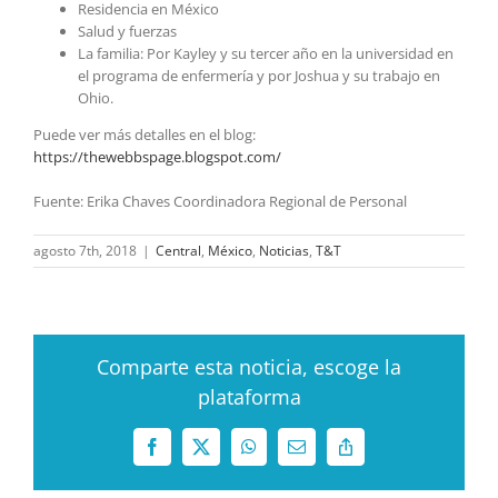
Residencia en México
Salud y fuerzas
La familia: Por Kayley y su tercer año en la universidad en
el programa de enfermería y por Joshua y su trabajo en
Ohio.
Puede ver más detalles en el blog:
https://thewebbspage.blogspot.com/
Fuente: Erika Chaves Coordinadora Regional de Personal
agosto 7th, 2018
|
Central
,
México
,
Noticias
,
T&T
Comparte esta noticia, escoge la
plataforma
Facebook
X
WhatsApp
Correo
Copy
electrónico
Link