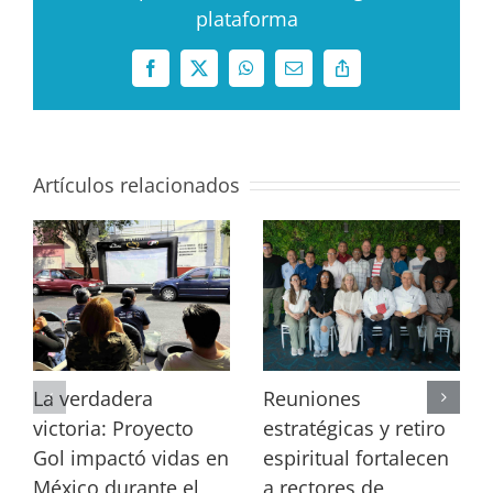
plataforma
Facebook
X
WhatsApp
Correo
Copy
electrónico
Link
Artículos relacionados
La verdadera
Reuniones
victoria: Proyecto
estratégicas y retiro
Gol impactó vidas en
espiritual fortalecen
México durante el
a rectores de