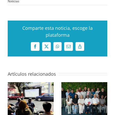
Noticias
Comparte esta noticia, escoge la
plataforma
Facebook
X
WhatsApp
Correo
Copy
electrónico
Link
Artículos relacionados