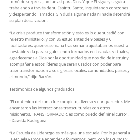
tomó de sorpresa, no fue así para Dios. Y que Él sigue y seguirá
trabajando a través de su Espíritu Santo, inquietando corazones
y despertando llamados. Sin duda alguna nada ni nadie detendrá
su plan de salvación.
“La crisis produce transformación y esto es lo que sucedió con
nuestro ministerio, y con 86 estudiantes de 9 países y 6
facilitadores, quienes semana tras semana ajustábamos nuestra
inestable vida para seguir siendo formados en las aulas virtuales,
agradecemos a Dios por la oportunidad que nos dio de instruir y
acompañar a estos líderes que serán usados con poder para
traer transformación a sus iglesias locales, comunidades, países y
el mundo,” dijo Barrón.
Testimonios de algunos graduados:
“El contenido del curso fue completo, diverso y enriquecedor. Me
encantaron las interacciones transculturales con otros
misioneros. TRANSFORMADOR, es como puedo definir el curso”.
–Dawilda Rodriguez
“La Escuela de Liderazgo es más que una escuela. Por lo general a
la escuela vamos a aprender y formarnos, pero, con los cursos y