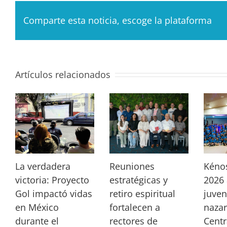
Comparte esta noticia, escoge la plataforma
Artículos relacionados
La verdadera
Reuniones
Kéno
victoria: Proyecto
estratégicas y
2026 
Gol impactó vidas
retiro espiritual
juven
en México
fortalecen a
nazar
durante el
rectores de
Centr