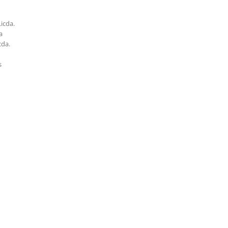
icda.
a
cda.
s