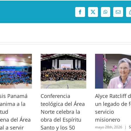
Facebook
X
WhatsApp
Correo
electró
sis Panamá
Conferencia
Alyce Ratcliff 
anima a la
teológica del Área
un legado de f
tud
Norte celebra la
servicio
ena del Área
obra del Espíritu
misionero
al a servir
Santo y los 50
mayo 28th, 2026
|
S