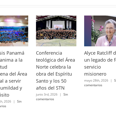
sis Panamá
Conferencia
Alyce Ratcliff 
anima a la
teológica del Área
un legado de f
tud
Norte celebra la
servicio
ena del Área
obra del Espíritu
misionero
al a servir
Santo y los 50
mayo 28th, 2026
|
S
comentarios
humildad y
años del STN
sito
junio 3rd, 2026
|
Sin
comentarios
th, 2026
|
Sin
rios