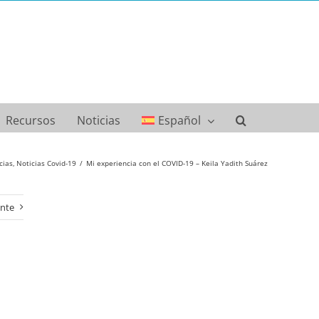
Recursos
Noticias
Español
cias
Noticias Covid-19
Mi experiencia con el COVID-19 – Keila Yadith Suárez
ente