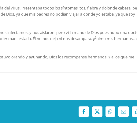
a del virus. Presentaba todos los síntomas, tos, fiebre y dolor de cabeza, p
no de Dios, ya que mis padres no podían viajar a donde yo estaba, ya que soy
as nos infectamos, y nos aislaron, pero vi la mano de Dios pues hubo una doc
oder manifestada. Él no nos deja ni nos desampara. ¡Ánimo mis hermanos, a
estuvo orando y ayunando, Dios los recompense hermanos. Y a los que me
Facebook
X
WhatsApp
Correo
electró