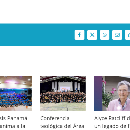
Facebook
X
WhatsApp
Correo
electró
sis Panamá
Conferencia
Alyce Ratcliff 
anima a la
teológica del Área
un legado de f