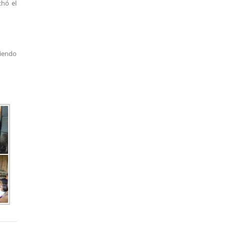
chó el
diendo