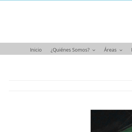
Saltar
al
contenido
Inicio
¿Quiénes Somos?
Áreas
Ver
imagen
más
grande