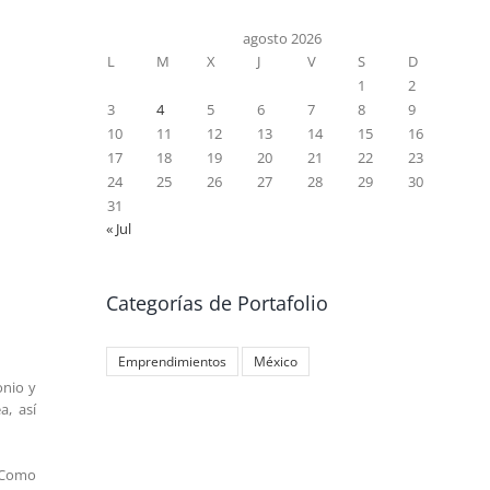
agosto 2026
L
M
X
J
V
S
D
1
2
3
4
5
6
7
8
9
10
11
12
13
14
15
16
17
18
19
20
21
22
23
24
25
26
27
28
29
30
31
« Jul
Categorías de Portafolio
Emprendimientos
México
onio y
a, así
. Como