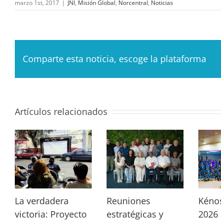
marzo 1st, 2017
|
JNI
,
Misión Global
,
Norcentral
,
Noticias
Comparte esta noticia, escoge la plataforma
Artículos relacionados
La verdadera
Reuniones
Kéno
victoria: Proyecto
estratégicas y
2026 